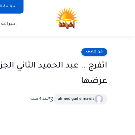
سياسة ا
إشراقة ت
فن هادف
اتفرج .. عبد الحميد الثاني ال
عرضها
ahmed gad elmawla
منذ 4 سنة