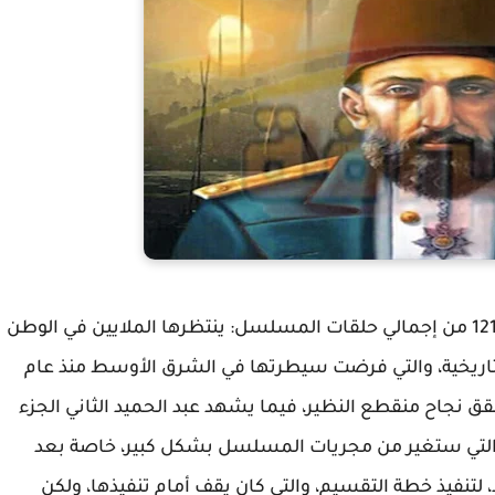
عبد الحميد الثاني الجزء الخامس الحلقة الثانية والـ121 من إجمالي حلقات المسلسل: ينتظرها الملايين في الوطن
تاريخية، والتي فرضت سيطرتها في الشرق الأوسط منذ عام
قق نجاح منقطع النظير، فيما يشهد عبد الحميد الثاني الجزء
رية، التي ستغير من مجريات المسلسل بشكل كبير، خاصة بعد
، لتنفيذ خطة التقسيم، والتي كان يقف أمام تنفيذها، ولكن