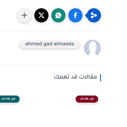
ahmed gad elmawla
مقالات قد تهمك
فن هادف
فن هادف