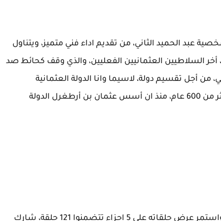
ية عبد الحميد الثاني، من تقديم اداء فني متميز، ويتناول
أخر السلاطيين العثمانيين الفعليين، والذي وقف كحائط صد
من أجل تقسيم دولة، لاسيما وانا الدولة العثمانية
إستطاعت الصمود، في وجه تلك المخططات، لأكثر من 600 عام، منذ ان أسس عثمان بن أرطغرل الدولة
إنطلق مسلسل عبد الحميد الثاني منذ عام 2017، واستمر عرض حلقاته على 5 اجزاء تتضمنوا 121 حلقة، شارك