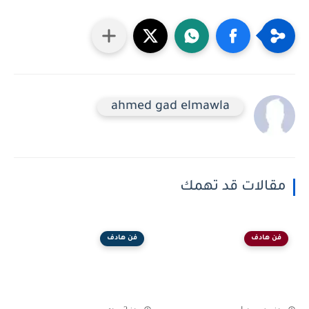
ahmed gad elmawla
مقالات قد تهمك
فن هادف
فن هادف