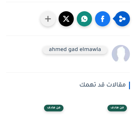
ahmed gad elmawla
مقالات قد تهمك
فن هادف
فن هادف